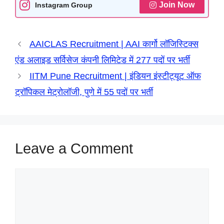
A
o
r
n
d
Join Now
Instagram Group
p
o
a
g
I
p
k
m
e
n
AAICLAS Recruitment | AAI कार्गो लॉजिस्टिक्स
r
एंड अलाइड सर्विसेज कंपनी लिमिटेड में 277 पदों पर भर्ती
IITM Pune Recruitment | इंडियन इंस्टीट्यूट ऑफ
ट्रॉपिकल मेट्रोलॉजी, पुणे में 55 पदों पर भर्ती
Leave a Comment
Comment