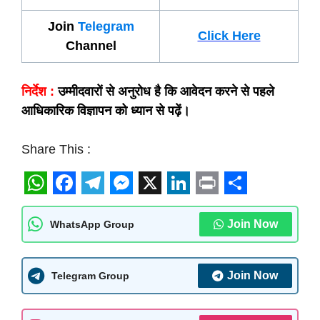
Join
Telegram
Click Here
Channel
निर्देश :
उम्मीदवारों से अनुरोध है कि आवेदन करने से पहले
आधिकारिक विज्ञापन को ध्यान से पढ़ें।
Share This :
W
F
T
M
X
L
P
S
h
a
e
e
i
r
h
Join Now
WhatsApp Group
a
c
l
s
n
i
a
t
e
e
s
k
n
r
Join Now
Telegram Group
s
b
g
e
e
t
e