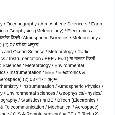
ology / Oceanography / Atmospheric Science s / Earth
cs / Geophysics (Meteorology) / Electronics /
डॉक्टरेट डिग्री (Atmospheric Sciences / Meteorology /
(2) 07 वर्ष का अनुभव
heric and Ocean Science / Meteorology / Radio
nics / Instrumentation / EEE / E&T) या मास्टर डिग्री
c Sciences / Meteorology / Environmental
ics / Instrumentation / EEE / Electronics &
rospace) (2) 03 वर्ष का अनुभव
 / Chemistry / Instrumentation / Atmospheric Physics /
y / Environmental sciences / Geophysics/Physics/
raphy / Statistics) या BE / BTech (Electronics /
s & Telecommunication / Mechanical / Aerospace)
ence / GIS & Remote sensing) या BE / B.Tech (2)