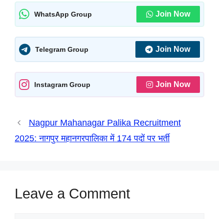
W
F
T
M
X
L
P
S
h
a
e
e
i
r
h
Join Now
WhatsApp Group
a
c
l
s
n
i
a
t
e
e
s
k
n
r
Join Now
Telegram Group
s
b
g
e
e
t
e
A
o
r
n
d
Join Now
Instagram Group
p
o
a
g
I
p
k
m
e
n
Nagpur Mahanagar Palika Recruitment
r
2025: नागपुर महानगरपालिका में 174 पदों पर भर्ती
Leave a Comment