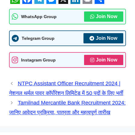
W
F
T
M
X
L
P
S
h
a
e
e
i
r
h
Join Now
WhatsApp Group
a
c
l
s
n
i
a
t
e
e
s
k
n
r
Join Now
Telegram Group
s
b
g
e
e
t
e
A
o
r
n
d
Join Now
Instagram Group
p
o
a
g
I
p
k
m
e
n
NTPC Assistant Officer Recruitment 2024 |
r
नेशनल थर्मल पावर कॉर्पोरेशन लिमिटेड में 50 पदों के लिए भर्ती
Tamilnad Mercantile Bank Recruitment 2024:
जानिए आवेदन प्रक्रिया, पात्रता और महत्वपूर्ण तारीख