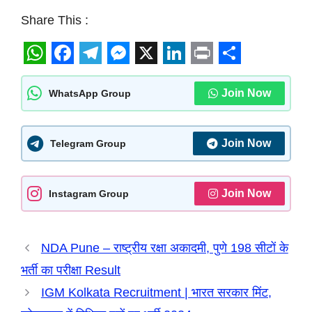
Share This :
W
F
T
M
X
L
P
S
h
a
e
e
i
r
h
Join Now
WhatsApp Group
a
c
l
s
n
i
a
t
e
e
s
k
n
r
Join Now
Telegram Group
s
b
g
e
e
t
e
A
o
r
n
d
Join Now
Instagram Group
p
o
a
g
I
p
k
m
e
n
NDA Pune – राष्ट्रीय रक्षा अकादमी, पुणे 198 सीटों के
r
भर्ती का परीक्षा Result
IGM Kolkata Recruitment | भारत सरकार मिंट,