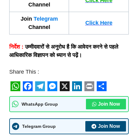
Click Here
Channel
Join
Telegram
Click Here
Channel
निर्देश :
उम्मीदवारों से अनुरोध है कि आवेदन करने से पहले
आधिकारिक विज्ञापन को ध्यान से पढ़ें।
Share This :
W
F
T
M
X
L
P
S
h
a
e
e
i
r
h
Join Now
WhatsApp Group
a
c
l
s
n
i
a
t
e
e
s
k
n
r
Join Now
Telegram Group
s
b
g
e
e
t
e