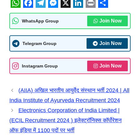
W
F
T
M
X
L
P
S
h
a
e
e
i
r
h
Join Now
WhatsApp Group
a
c
l
s
n
i
a
t
e
e
s
k
n
r
Join Now
Telegram Group
s
b
g
e
e
t
e
A
o
r
n
d
Join Now
Instagram Group
p
o
a
g
I
p
k
m
e
n
(AIIA) अखिल भारतीय आयुर्वेद संस्थान भर्ती 2024 | All
r
India Institute of Ayurveda Recruitment 2024
Electronics Corporation of India Limited |
(ECIL Recruitment 2024 ) इलेक्ट्रॉनिक्स कॉर्पोरेशन
ऑफ इंडिया में 1100 पदों पर भर्ती