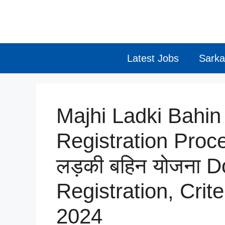
Skip
to
content
Latest Jobs
Sarka
Majhi Ladki Bahin
Registration Process
लड़की बहिन योजना 
Registration, Crit
2024