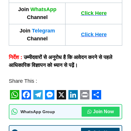
Join
WhatsApp
Click Here
Channel
Join
Telegram
Click Here
Channel
निर्देश :
उम्मीदवारों से अनुरोध है कि आवेदन करने से पहले
आधिकारिक विज्ञापन को ध्यान से पढ़ें।
Share This :
W
F
T
M
X
L
P
S
h
a
e
e
i
r
h
Join Now
WhatsApp Group
a
c
l
s
n
i
a