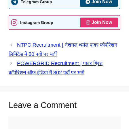
t
e
e
s
k
n
r
Join Now
Telegram Group
s
b
g
e
e
t
e
A
o
r
n
d
Join Now
Instagram Group
p
o
a
g
I
p
k
m
e
n
NTPC Recruitment | नेशनल थर्मल पावर कॉर्पोरेशन
r
लिमिटेड में 50 पदों पर भर्ती
POWERGRID Recruitment | पावर ग्रिड
कॉर्पोरेशन ऑफ इंडिया में 802 पदों पर भर्ती
Leave a Comment
Comment