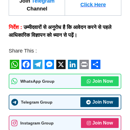
Join
Telegram
Click Here
Channel
निर्देश :
उम्मीदवारों से अनुरोध है कि आवेदन करने से पहले
आधिकारिक विज्ञापन को ध्यान से पढ़ें।
Share This :
W
F
T
M
X
L
P
S
h
a
e
e
i
r
h
Join Now
WhatsApp Group
a
c
l
s
n
i
a
t
e
e
s
k
n
r
Join Now
Telegram Group
s
b
g
e
e
t
e
A
o
r
n
d
Join Now
Instagram Group
p
o
a
g
I