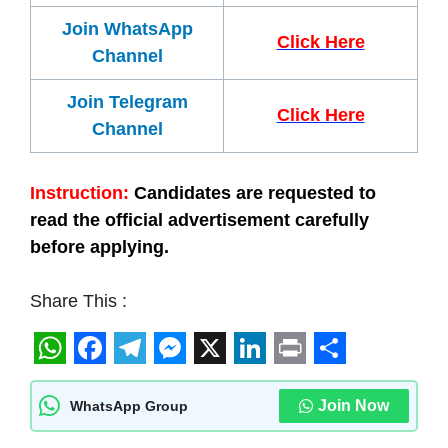
Join WhatsApp
Click Here
Channel
Join Telegram
Click Here
Channel
Instruction:
Candidates are requested to
read the official advertisement carefully
before applying.
Share This :
W
F
T
M
X
L
P
S
h
a
e
e
i
r
h
Join Now
WhatsApp Group
a
c
l
s
n
i
a