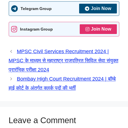
t
e
e
s
k
n
r
Join Now
Telegram Group
s
b
g
e
e
t
e
A
o
r
n
d
Join Now
Instagram Group
p
o
a
g
I
p
k
m
e
n
MPSC Civil Services Recruitment 2024 |
r
MPSC के माध्यम से महाराष्ट्र राजपत्रित सिविल सेवा संयुक्त
प्रारंभिक परीक्षा 2024
Bombay High Court Recruitment 2024 | बॉम्बे
हाई कोर्ट के अंतर्गत क्लर्क पदों की भर्ती
Leave a Comment