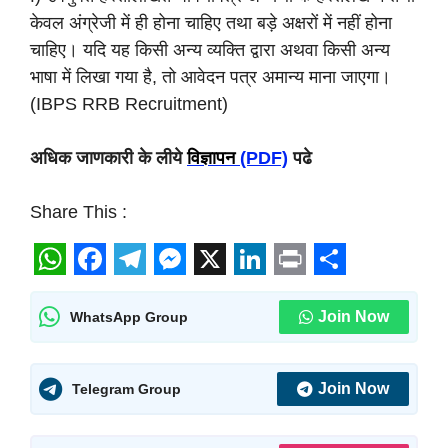
केवल अंग्रेजी में ही होना चाहिए तथा बड़े अक्षरों में नहीं होना
चाहिए। यदि यह किसी अन्य व्यक्ति द्वारा अथवा किसी अन्य
भाषा में लिखा गया है, तो आवेदन पत्र अमान्य माना जाएगा।
(IBPS RRB Recruitment)
अधिक जाणकारी के लीये
विज्ञापन
(PDF)
पढे
Share This :
W
F
T
M
X
L
P
S
h
a
e
e
i
r
h
Join Now
WhatsApp Group
a
c
l
s
n
i
a
t
e
e
s
k
n
r
Join Now
Telegram Group
s
b
g
e
e
t
e