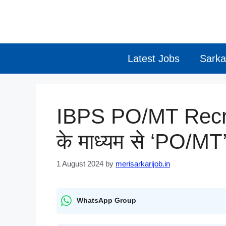
Skip
to
content
Latest Jobs
Sarka
IBPS PO/MT Recru
के माध्यम से ‘PO/MT’ 
1 August 2024
by
merisarkarijob.in
WhatsApp Group