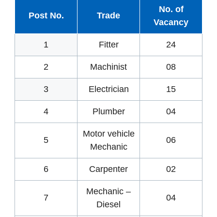
No. of
Post No.
Trade
Vacancy
1
Fitter
24
2
Machinist
08
3
Electrician
15
4
Plumber
04
Motor vehicle
5
06
Mechanic
6
Carpenter
02
Mechanic –
7
04
Diesel