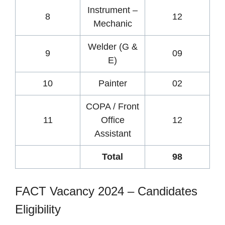
Instrument –
8
12
Mechanic
Welder (G &
9
09
E)
10
Painter
02
COPA / Front
11
Office
12
Assistant
Total
98
FACT Vacancy 2024 – Candidates
Eligibility