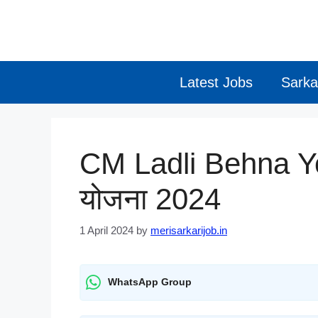
Skip
to
content
Latest Jobs
Sarka
CM Ladli Behna Yoj
योजना 2024
1 April 2024
by
merisarkarijob.in
WhatsApp Group