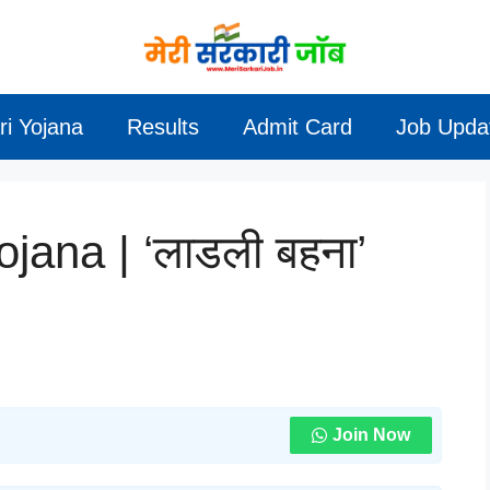
ri Yojana
Results
Admit Card
Job Upda
ana | ‘लाडली बहना’
Join Now