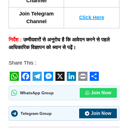
Channel
Join Telegram
Click Here
Channel
निर्देश :
उम्मीदवारों से अनुरोध है कि आवेदन करने से पहले
आधिकारिक विज्ञापन को ध्यान से पढ़ें।
Share This :
W
F
T
M
X
L
P
S
h
a
e
e
i
r
h
Join Now
WhatsApp Group
a
c
l
s
n
i
a
t
e
e
s
k
n
r
Join Now
Telegram Group
s
b
g
e
e
t
e